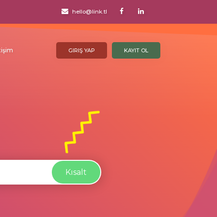
hello@link.tl
tişim
GIRIŞ YAP
KAYIT OL
Kısalt