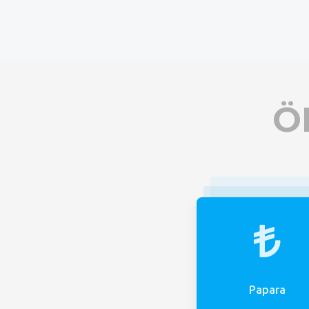
Ö
Papara