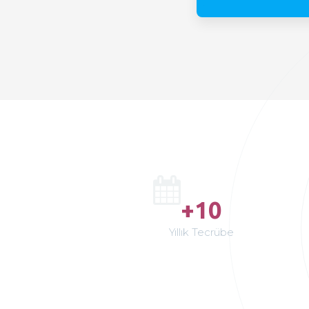
+10
Yıllık Tecrübe