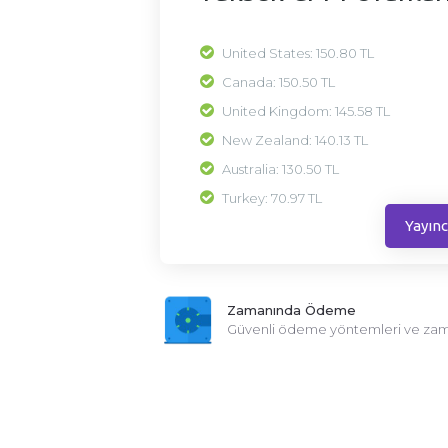
United States: 150.80 TL
Canada: 150.50 TL
United Kingdom: 145.58 TL
New Zealand: 140.13 TL
Australia: 130.50 TL
Turkey: 70.97 TL
Yayınc
Zamanında Ödeme
Güvenli ödeme yöntemleri ve z