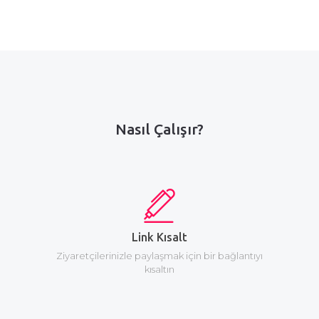
Nasıl Çalışır?
Link Kısalt
Ziyaretçilerinizle paylaşmak için bir bağlantıyı
kısaltın