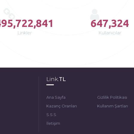
495,722,841
647,324
Linkler
Kullanıcılar
Link.
TL
Ana Sayfa
Gizlilik Politikası
Kazanç Oranları
Kullanım Şartları
S.S.S
İletişim