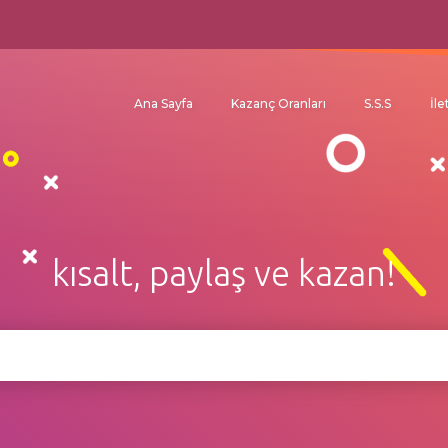
Ana Sayfa
Kazanç Oranları
S.S.S
İle
kısalt, paylaş ve kazan!