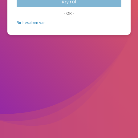
Kayıt Ol
- OR -
Bir hesabım var