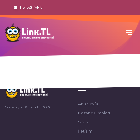
hello@link.tl
Privacy Policy
Link.
TL
Ana Sayfa
Copyright © LinkTL 2026
Kazanç Oranları
S.S.S
İletişim