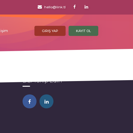
hello@link.tl
tişim
GIRIŞ YAP
KAYIT OL
Bizi Takip Edin