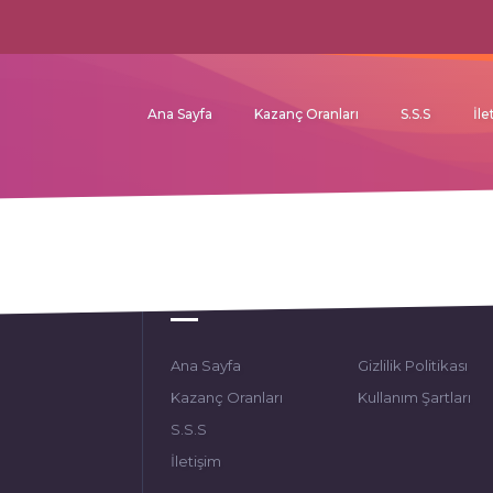
Ana Sayfa
Kazanç Oranları
S.S.S
İle
Link.
TL
Ana Sayfa
Gizlilik Politikası
Kazanç Oranları
Kullanım Şartları
S.S.S
İletişim